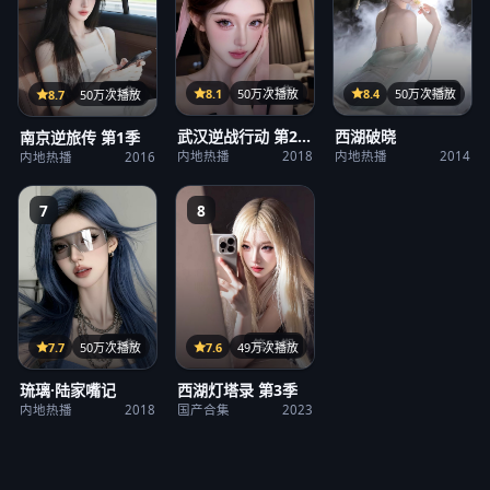
31集
36集
21集
8.1
50万次播放
8.4
50万次播放
8.7
50万次播放
武汉逆战行动 第2
西湖破晓
南京逆旅传 第1季
季
内地热播
2018
内地热播
2014
内地热播
2016
7
8
第23期
12集
7.6
49万次播放
7.7
50万次播放
西湖灯塔录 第3季
琉璃·陆家嘴记
国产合集
2023
内地热播
2018